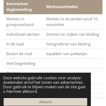
Kenmerken
Werkzaamheden
dagbesteding
Werken in
Werken in de winkel vanaf 10
groepsverband
november
Individueel werken
Stomen en stijken van kleding
In de stad
Fotograferen van kleding
Buiten de stad
Inpakken van pakketjes
Veel begeleiding
Binnen
Deze website gebruikt cookies voor analyse-
werkzaamheden
doeleinden en/of het tonen van advertenties.
Door gebruik te blijven maken van de site gaat
Drukke omgeving
u hiermee akkoord.
Akkoord
© 2023 - 2026 Just Vintage Nijmegen